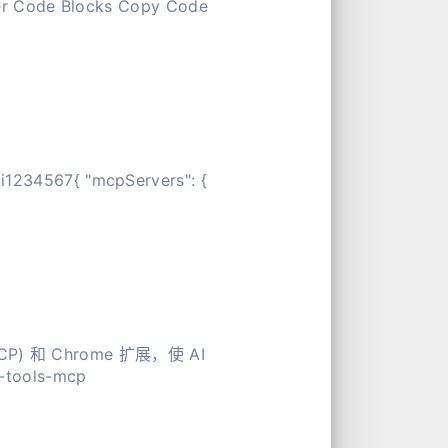
locks Copy Code
ervers": {
和 Chrome 扩展，使 AI
tools-mcp