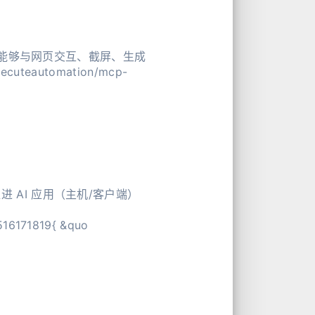
s 能够与网页交互、截屏、生成
teautomation/mcp-
 AI 应用（主机/客户端）
https://github.com/designcomputer/mysql_mcp_server 安装12345678910111213141516171819{ &quo