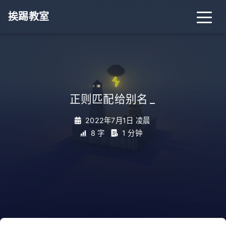
挨踢教室
正则匹配给别名
_
2022年7月1日 凌晨
8 字
1 分钟