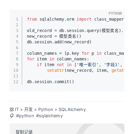
PYTHON
1
from
 sqlalchemy.orm 
import
 class_mapper
2
3
old_record = db.session.query(模型类名).
filt
4
new_record = 模型类名()
5
db.session.add(new_record)
6
7
column_names = [p.key 
for
 p 
in
 class_mappe
8
for
 item 
in
 column_names:
9
if
 item 
not
in
 [
'唯一索引'
, 
'字段1'
, 
'关
10
setattr
(new_record, item, 
getattr
(o
11
12
db.session.commit()
IT
>
开发
>
Python
>
SQLAlchemy
#python
#sqlalchemy
复制记录