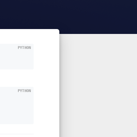
PYTHON
PYTHON