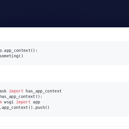
p.app_context():
someting()
ask 
import
 has_app_context
has_app_context():
m
 wsgi 
import
 app
.app_context().push()