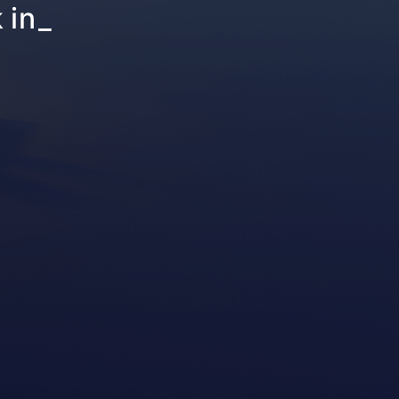
side a
_