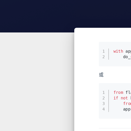
1
with
 ap
2
    do_
或
1
from
 fl
2
if
not
 
3
fro
4
    app