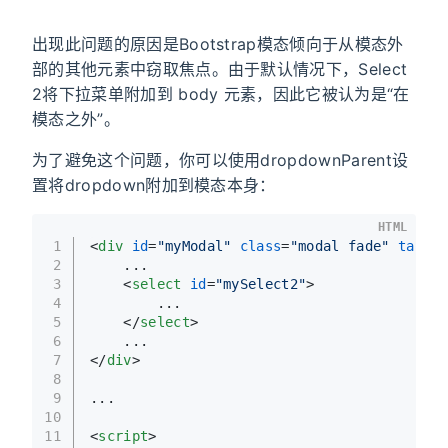
出现此问题的原因是Bootstrap模态倾向于从模态外
部的其他元素中窃取焦点。由于默认情况下，Select
2将下拉菜单附加到 body 元素，因此它被认为是“在
模态之外”。
为了避免这个问题，你可以使用dropdownParent设
置将dropdown附加到模态本身：
HTML
1
<
div
id
=
"myModal"
class
=
"modal fade"
tabind
2
    ...
3
<
select
id
=
"mySelect2"
>
4
        ...
5
</
select
>
6
    ...
7
</
div
>
8
9
...
10
11
<
script
>