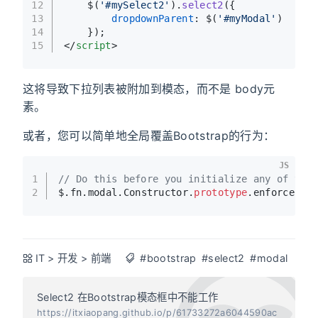
12
    $(
'#mySelect2'
).
select2
({
13
dropdownParent
: $(
'#myModal'
)
14
    });
15
</
script
>
这将导致下拉列表被附加到模态，而不是 body元
素。
或者，您可以简单地全局覆盖Bootstrap的行为：
JS
1
// Do this before you initialize any of you
2
$.fn.
modal
.
Constructor
.
prototype
.
enforceFoc
IT
>
开发
>
前端
#bootstrap
#select2
#modal
Select2 在Bootstrap模态框中不能工作
https://itxiaopang.github.io/p/61733272a6044590ac