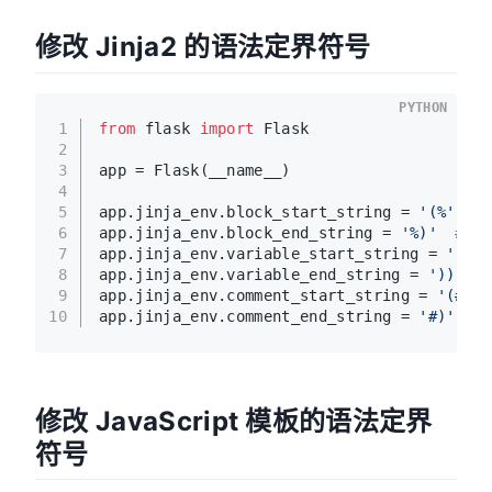
修改 Jinja2 的语法定界符号
PYTHON
1
from
 flask 
import
 Flask
2
3
app = Flask(__name__)
4
5
app.jinja_env.block_start_string = 
'(%'
#
6
app.jinja_env.block_end_string = 
'%)'
# 
7
app.jinja_env.variable_start_string = 
'(('
8
app.jinja_env.variable_end_string = 
'))'
9
app.jinja_env.comment_start_string = 
'(#'
10
app.jinja_env.comment_end_string = 
'#)'
#
修改 JavaScript 模板的语法定界
符号