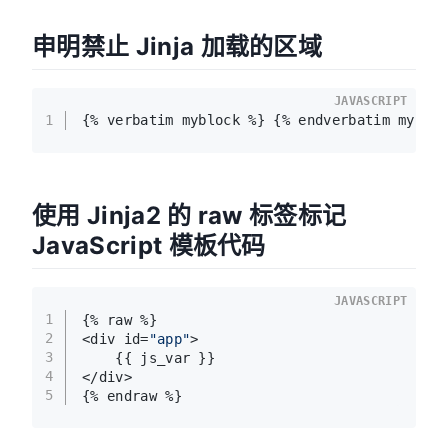
申明禁止 Jinja 加载的区域
JAVASCRIPT
1
{% verbatim myblock %} {% endverbatim myblo
使用 Jinja2 的 raw 标签标记
JavaScript 模板代码
JAVASCRIPT
1
{% raw %}
2
<div id=
"app"
>
3
    {{ js_var }}
4
</div>
5
{% endraw %}